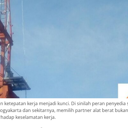
 ketepatan kerja menjadi kunci. Di sinilah peran penyedia s
 Yogyakarta dan sekitarnya, memilih partner alat berat buka
rhadap keselamatan kerja.