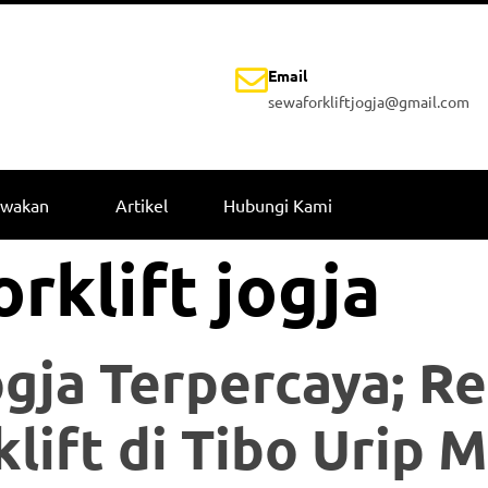
Email
sewaforkliftjogja@gmail.com
ewakan
Artikel
Hubungi Kami
rklift jogja
gja Terpercaya; Re
lift di Tibo Urip 