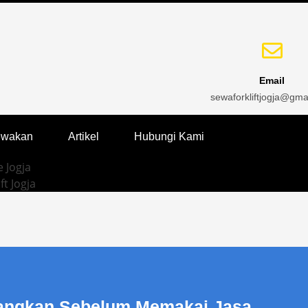
Email
sewaforkliftjogja@gma
ewakan
Artikel
Hubungi Kami
 Jogja
ft Jogja
bangkan Sebelum Memakai Jasa