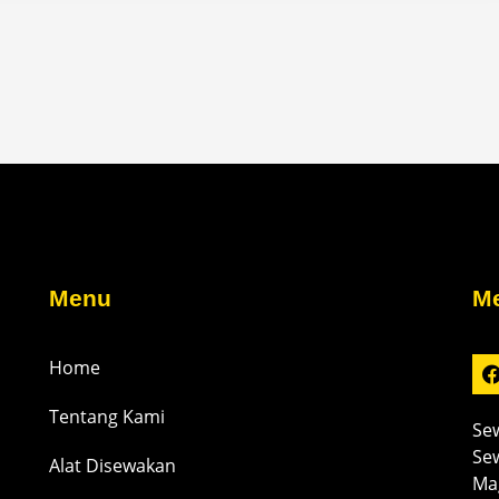
Menu
Me
Home
Tentang Kami
Sew
Sew
Alat Disewakan
Mag