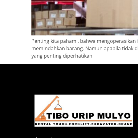
Penting kita pahami, bahwa mengoperasikan f
memindahkan barang. Namun apabila tidak dij
yang penting diperhatikan!