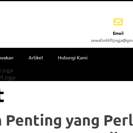
Email
sewaforkliftjogja@gm
ewakan
Artikel
Hubungi Kami
 Jogja
ft Jogja
t
 Penting yang Per