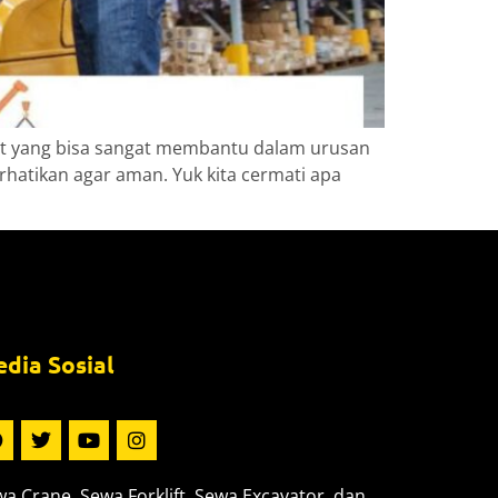
rat yang bisa sangat membantu dalam urusan
rhatikan agar aman. Yuk kita cermati apa
dia Sosial
a Crane, Sewa Forklift, Sewa Excavator, dan