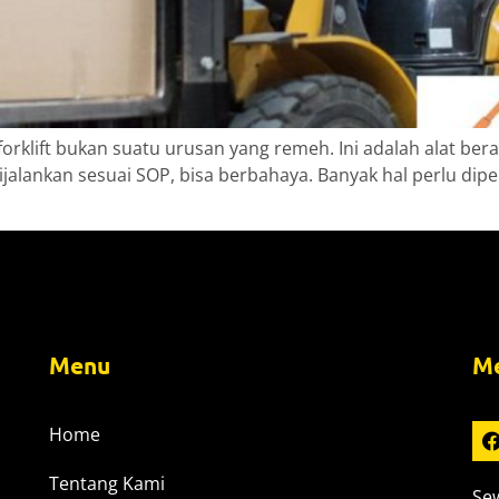
orklift bukan suatu urusan yang remeh. Ini adalah alat be
alankan sesuai SOP, bisa berbahaya. Banyak hal perlu dipe
Menu
Me
Home
Tentang Kami
Sew