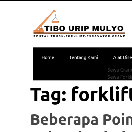
Home
Tentang Kami
Alat Dis
Sewa Crane
Sewa Forkli
Tag:
forklif
Beberapa Poin