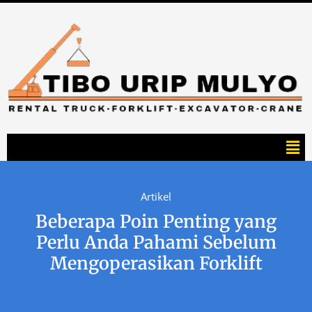
Artikel
Beberapa Poin Penting yang
Perlu Anda Pahami Sebelum
Mengoperasikan Forklift