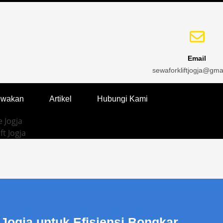
Email
sewaforkliftjogja@gma
ewakan
Artikel
Hubungi Kami
 Jogja
ft Jogja
 Jogja untuk Efisiensi Bongkar