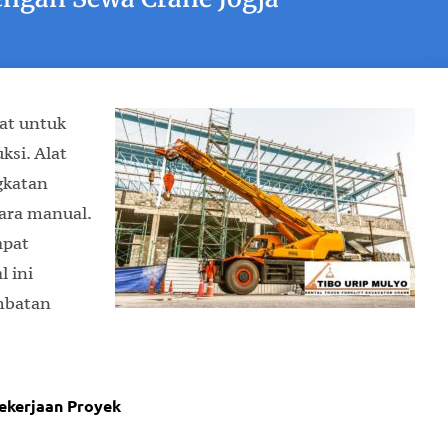
at untuk
si. Alat
gkatan
cara manual.
apat
l ini
mbatan
ekerjaan Proyek