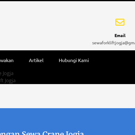
Email
sewaforkliftjogja@gm
ewakan
Artikel
Hubungi Kami
 Jogja
ft Jogja
engan Sewa Crane Jogja