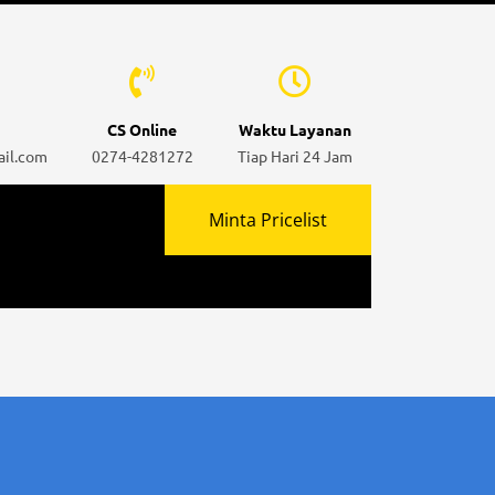
CS Online
Waktu Layanan
ail.com
0274-4281272
Tiap Hari 24 Jam
Minta Pricelist