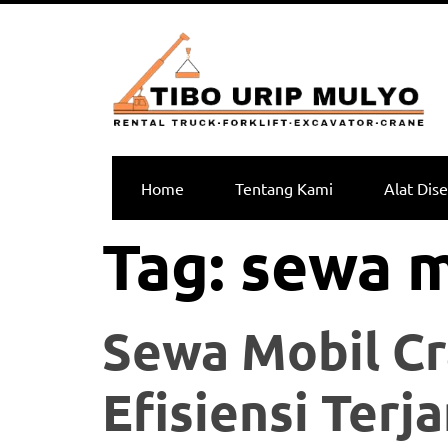
Home
Tentang Kami
Alat Dis
Tag:
sewa m
Sewa Mobil Cr
Efisiensi Terj