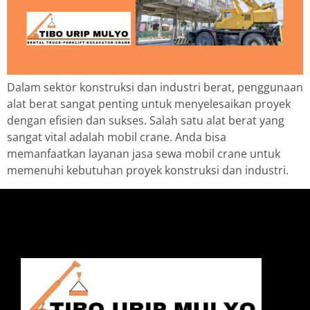
Dalam sektor konstruksi dan industri berat, penggunaan
alat berat sangat penting untuk menyelesaikan proyek
dengan efisien dan sukses. Salah satu alat berat yang
sangat vital adalah mobil crane. Anda bisa
memanfaatkan layanan jasa sewa mobil crane untuk
memenuhi kebutuhan proyek konstruksi dan industri.