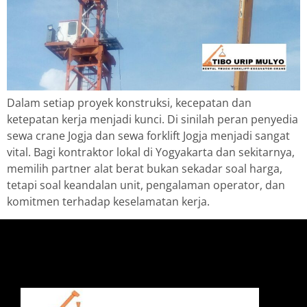
Dalam setiap proyek konstruksi, kecepatan dan
ketepatan kerja menjadi kunci. Di sinilah peran penyedia
sewa crane Jogja dan sewa forklift Jogja menjadi sangat
vital. Bagi kontraktor lokal di Yogyakarta dan sekitarnya,
memilih partner alat berat bukan sekadar soal harga,
tetapi soal keandalan unit, pengalaman operator, dan
komitmen terhadap keselamatan kerja.