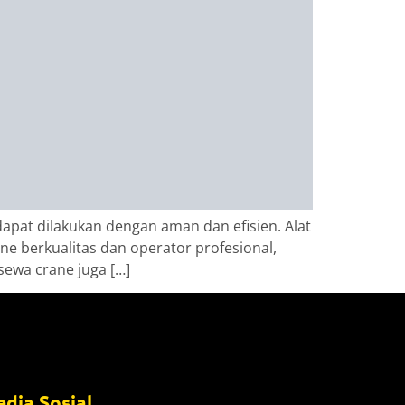
pat dilakukan dengan aman dan efisien. Alat
ne berkualitas dan operator profesional,
 sewa crane juga […]
dia Sosial