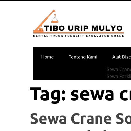
Home
Tentang Kami
Alat Dis
Sewa Crane
Sewa Forkli
Tag:
sewa c
Sewa Crane S