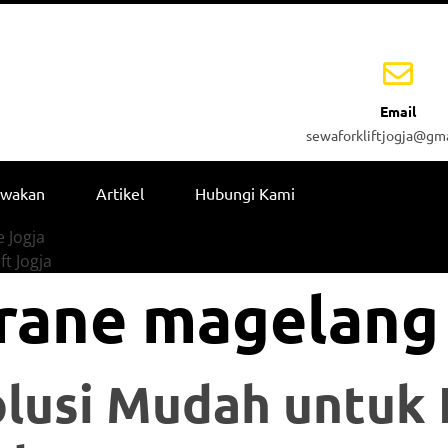
Email
sewaforkliftjogja@gm
ewakan
Artikel
Hubungi Kami
 Jogja
ft Jogja
rane magelang
olusi Mudah untuk