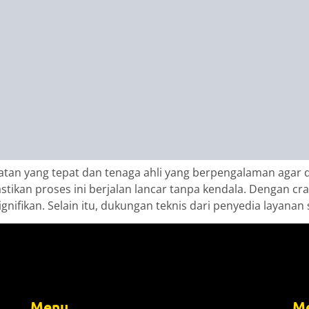
an yang tepat dan tenaga ahli yang berpengalaman agar da
stikan proses ini berjalan lancar tanpa kendala. Dengan cra
ignifikan. Selain itu, dukungan teknis dari penyedia layanan
Menu
Me