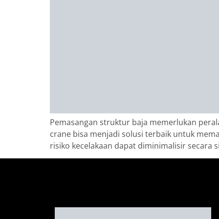
Pemasangan struktur baja memerlukan peralat
crane bisa menjadi solusi terbaik untuk mema
risiko kecelakaan dapat diminimalisir secara s