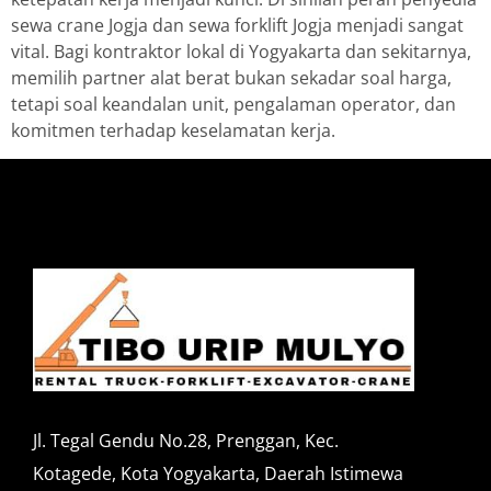
sewa crane Jogja dan sewa forklift Jogja menjadi sangat
vital. Bagi kontraktor lokal di Yogyakarta dan sekitarnya,
memilih partner alat berat bukan sekadar soal harga,
tetapi soal keandalan unit, pengalaman operator, dan
komitmen terhadap keselamatan kerja.
Jl. Tegal Gendu No.28, Prenggan, Kec.
Kotagede, Kota Yogyakarta, Daerah Istimewa