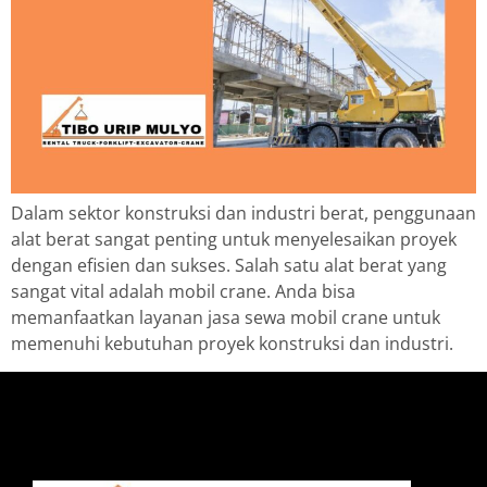
Dalam sektor konstruksi dan industri berat, penggunaan
alat berat sangat penting untuk menyelesaikan proyek
dengan efisien dan sukses. Salah satu alat berat yang
sangat vital adalah mobil crane. Anda bisa
memanfaatkan layanan jasa sewa mobil crane untuk
memenuhi kebutuhan proyek konstruksi dan industri.