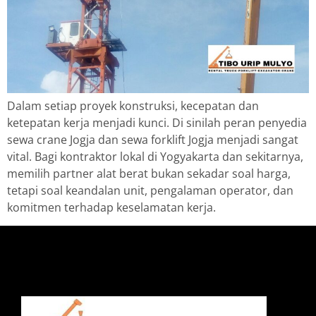
Dalam setiap proyek konstruksi, kecepatan dan
ketepatan kerja menjadi kunci. Di sinilah peran penyedia
sewa crane Jogja dan sewa forklift Jogja menjadi sangat
vital. Bagi kontraktor lokal di Yogyakarta dan sekitarnya,
memilih partner alat berat bukan sekadar soal harga,
tetapi soal keandalan unit, pengalaman operator, dan
komitmen terhadap keselamatan kerja.